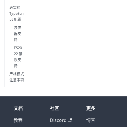
必需的
TypeScri
pt 配置
装饰
器支
持
ES20
22 错
误支
持
严格模式
注意事项
文档
社区
更多
教程
Discord
博客