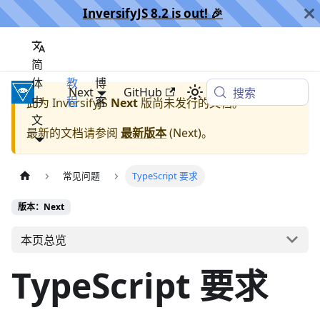
InversifyJS 8.2 is out! 🎉️
简
体
教
博
InversifyJS
Next
GitHub
搜索
中
程
客
此为
InversifyJS
Next
版尚未发行的文档。
文
最新的文档请参阅
最新版本
(
Next
)。
常见问题
TypeScript 要求
版本：Next
本页总览
TypeScript 要求