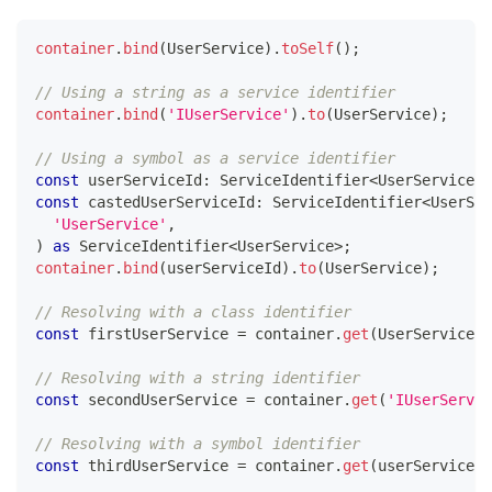
container
.
bind
(
UserService
)
.
toSelf
(
)
;
// Using a string as a service identifier
container
.
bind
(
'IUserService'
)
.
to
(
UserService
)
;
// Using a symbol as a service identifier
const
 userServiceId
:
 ServiceIdentifier
<
UserService
>
const
 castedUserServiceId
:
 ServiceIdentifier
<
UserSer
'UserService'
,
)
as
 ServiceIdentifier
<
UserService
>
;
container
.
bind
(
userServiceId
)
.
to
(
UserService
)
;
// Resolving with a class identifier
const
 firstUserService 
=
 container
.
get
(
UserService
)
;
// Resolving with a string identifier
const
 secondUserService 
=
 container
.
get
(
'IUserServic
// Resolving with a symbol identifier
const
 thirdUserService 
=
 container
.
get
(
userServiceId