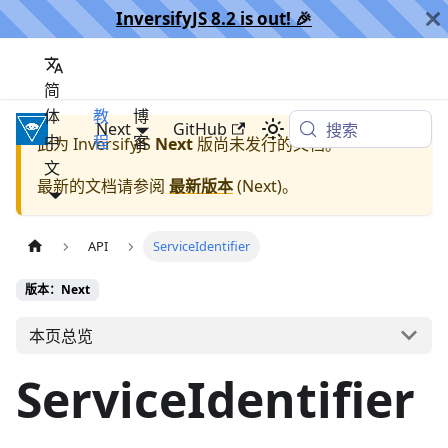
InversifyJS 8.2 is out! 🎉️
简
体
教
博
InversifyJS
Next
GitHub
搜索
中
程
客
此为
InversifyJS
Next
版尚未发行的文档。
文
最新的文档请参阅
最新版本
(
Next
)。
API
ServiceIdentifier
版本：Next
本页总览
ServiceIdentifier