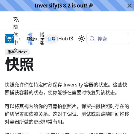
InversifyJS 8.2 is out! 🎉️
简
体
教
博
InversifyJS
Next
GitHub
搜索
基础
快照
中
程
客
文
版本：Next
快照
快照允许你在特定时刻保存 Inversify 容器的状态。这些快
照捕获容器的状态，使你能够在需要时恢复到该状态。
可以将其视为给你的容器拍张照片，保留拍摄快照时存在的
确切配置和依赖关系。这对于调试、测试或跟踪随时间推移
对容器所做的更改非常有用。