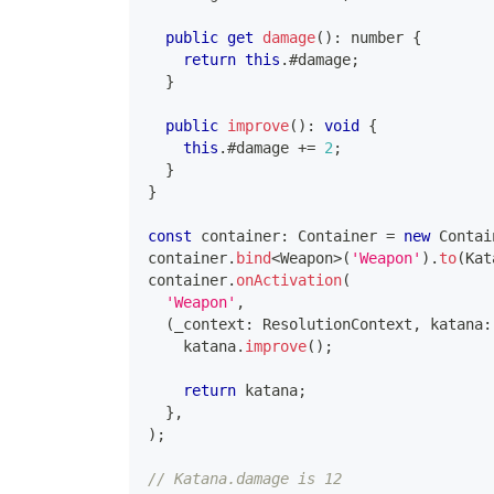
public
get
damage
(
)
:
number
{
return
this
.
#damage
;
}
public
improve
(
)
:
void
{
this
.
#damage 
+=
2
;
}
}
const
 container
:
 Container 
=
new
Contai
container
.
bind
<
Weapon
>
(
'Weapon'
)
.
to
(
Kat
container
.
onActivation
(
'Weapon'
,
(
_context
:
 ResolutionContext
,
 katana
:
    katana
.
improve
(
)
;
return
 katana
;
}
,
)
;
// Katana.damage is 12