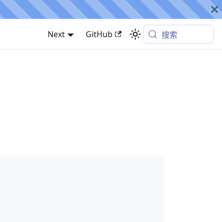
Next
GitHub
搜索