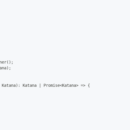
ner
(
)
;
ana
)
;
 Katana
)
:
 Katana 
|
Promise
<
Katana
>
=>
{