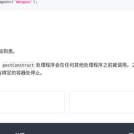
apon
>
(
'Weapon'
)
;
加到类。
，
处理程序会在任何其他处理程序之前被调用。
postConstruct
有绑定的容器处停止。