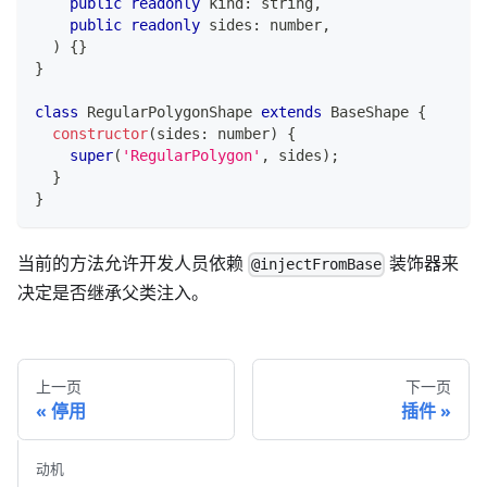
public
readonly
 kind
:
string
,
public
readonly
 sides
:
number
,
)
{
}
}
class
RegularPolygonShape
extends
BaseShape
{
constructor
(
sides
:
number
)
{
super
(
'RegularPolygon'
,
 sides
)
;
}
}
当前的方法允许开发人员依赖
装饰器来
@injectFromBase
决定是否继承父类注入。
上一页
下一页
停用
插件
动机