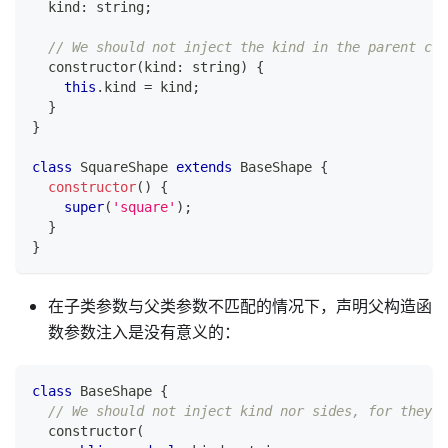
  kind
:
string
;
// We should not inject the kind in the parent cla
constructor
(
kind
:
string
)
{
this
.
kind 
=
 kind
;
}
}
class
SquareShape
extends
BaseShape
{
constructor
(
)
{
super
(
'square'
)
;
}
}
在子类参数与父类参数不匹配的情况下，声明父构造函
数参数注入是没有意义的：
class
BaseShape
{
// We should not inject kind nor sides, for they a
constructor
(