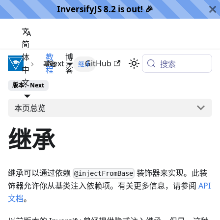
InversifyJS 8.2 is out! 🎉️
简
体
教
博
InversifyJS
Next
GitHub
搜索
基础
继承
中
程
客
文
版本：Next
本页总览
继承
继承可以通过依赖
装饰器来实现。此装
@injectFromBase
饰器允许你从基类注入依赖项。有关更多信息，请参阅
API
文档
。