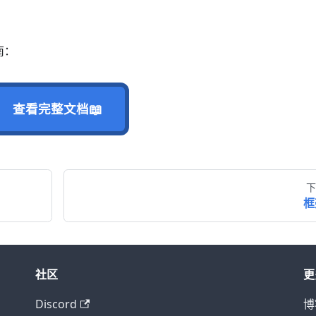
南：
📖
查看完整文档
下
框
社区
更
Discord
博