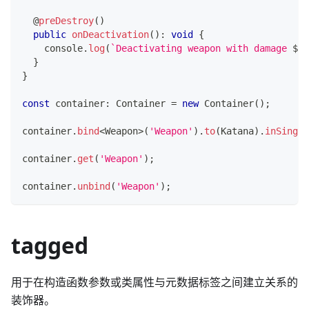
@
preDestroy
(
)
public
onDeactivation
(
)
:
void
{
console
.
log
(
`
Deactivating weapon with damage 
${
t
}
}
const
 container
:
 Container 
=
new
Container
(
)
;
container
.
bind
<
Weapon
>
(
'Weapon'
)
.
to
(
Katana
)
.
inSingle
container
.
get
(
'Weapon'
)
;
container
.
unbind
(
'Weapon'
)
;
tagged
用于在构造函数参数或类属性与元数据标签之间建立关系的
装饰器。