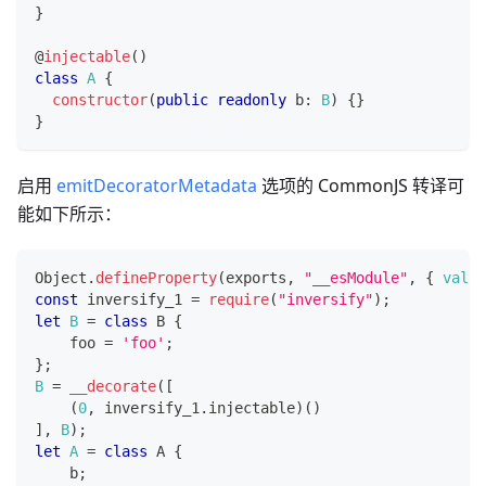
}
@
injectable
(
)
class
A
{
constructor
(
public
readonly
 b
:
B
)
{
}
}
启用
emitDecoratorMetadata
选项的 CommonJS 转译可
能如下所示：
Object
.
defineProperty
(
exports
,
"__esModule"
,
{
value
const
 inversify_1 
=
require
(
"inversify"
)
;
let
B
=
class
B
{
    foo 
=
'foo'
;
}
;
B
=
__decorate
(
[
(
0
,
 inversify_1
.
injectable
)
(
)
]
,
B
)
;
let
A
=
class
A
{
    b
;