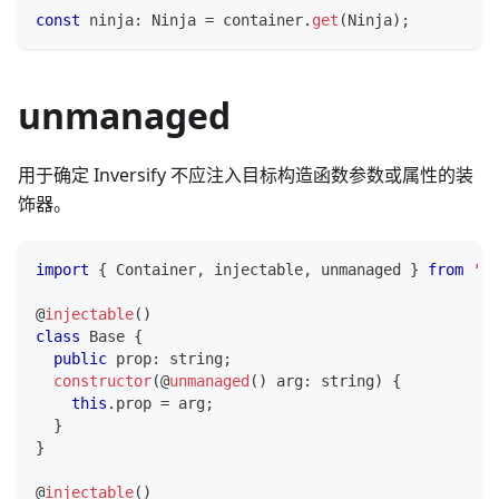
const
 ninja
:
 Ninja 
=
 container
.
get
(
Ninja
)
;
unmanaged
用于确定 Inversify 不应注入目标构造函数参数或属性的装
饰器。
import
{
 Container
,
 injectable
,
 unmanaged 
}
from
'in
@
injectable
(
)
class
Base
{
public
 prop
:
string
;
constructor
(
@
unmanaged
(
)
 arg
:
string
)
{
this
.
prop 
=
 arg
;
}
}
@
injectable
(
)