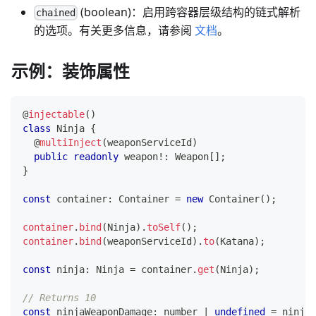
(boolean)：启用跨容器层级结构的链式解析
chained
的选项。有关更多信息，请参阅
文档
。
示例：装饰属性
@
injectable
(
)
class
Ninja
{
@
multiInject
(
weaponServiceId
)
public
readonly
 weapon
!
:
 Weapon
[
]
;
}
const
 container
:
 Container 
=
new
Container
(
)
;
container
.
bind
(
Ninja
)
.
toSelf
(
)
;
container
.
bind
(
weaponServiceId
)
.
to
(
Katana
)
;
const
 ninja
:
 Ninja 
=
 container
.
get
(
Ninja
)
;
// Returns 10
const
 ninjaWeaponDamage
:
number
|
undefined
=
 ninja
.