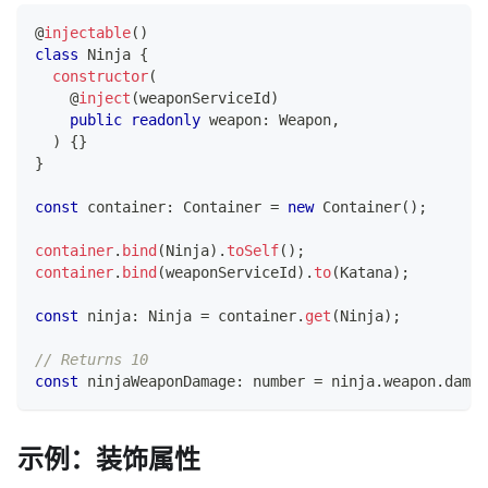
@
injectable
(
)
class
Ninja
{
constructor
(
@
inject
(
weaponServiceId
)
public
readonly
 weapon
:
 Weapon
,
)
{
}
}
const
 container
:
 Container 
=
new
Container
(
)
;
container
.
bind
(
Ninja
)
.
toSelf
(
)
;
container
.
bind
(
weaponServiceId
)
.
to
(
Katana
)
;
const
 ninja
:
 Ninja 
=
 container
.
get
(
Ninja
)
;
// Returns 10
const
 ninjaWeaponDamage
:
number
=
 ninja
.
weapon
.
damag
示例：装饰属性