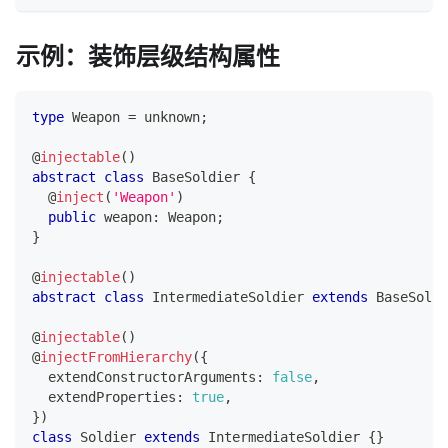
示例：装饰层级结构属性
type
Weapon
=
unknown
;
@
injectable
(
)
abstract
class
BaseSoldier
{
@
inject
(
'Weapon'
)
public
 weapon
:
 Weapon
;
}
@
injectable
(
)
abstract
class
IntermediateSoldier
extends
BaseSoldi
@
injectable
(
)
@
injectFromHierarchy
(
{
  extendConstructorArguments
:
false
,
  extendProperties
:
true
,
}
)
class
Soldier
extends
IntermediateSoldier
{
}