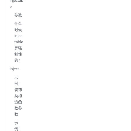
injectabl
e
参数
什么
时候
injec
table
是强
制性
的？
inject
示
例：
装饰
类构
造函
数参
数
示
例：