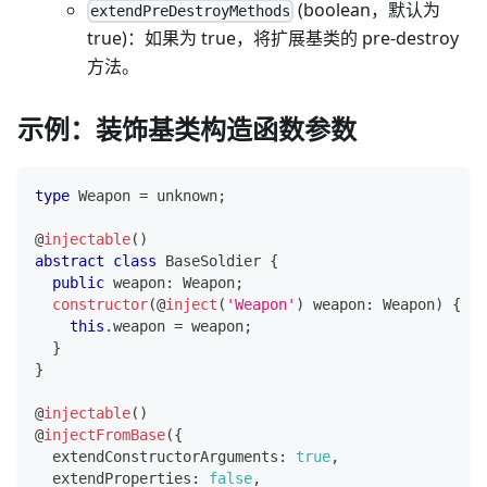
(boolean，默认为
extendPreDestroyMethods
true)：如果为 true，将扩展基类的 pre-destroy
方法。
示例：装饰基类构造函数参数
type
Weapon
=
unknown
;
@
injectable
(
)
abstract
class
BaseSoldier
{
public
 weapon
:
 Weapon
;
constructor
(
@
inject
(
'Weapon'
)
 weapon
:
 Weapon
)
{
this
.
weapon 
=
 weapon
;
}
}
@
injectable
(
)
@
injectFromBase
(
{
  extendConstructorArguments
:
true
,
  extendProperties
:
false
,