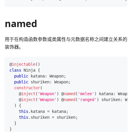
named
用于在构造函数参数或类属性与元数据名称之间建立关系的
装饰器。
@
injectable
(
)
class
Ninja
{
public
 katana
:
 Weapon
;
public
 shuriken
:
 Weapon
;
constructor
(
@
inject
(
'Weapon'
)
@
named
(
'melee'
)
 katana
:
 Weapon
@
inject
(
'Weapon'
)
@
named
(
'ranged'
)
 shuriken
:
 Wea
)
{
this
.
katana 
=
 katana
;
this
.
shuriken 
=
 shuriken
;
}
}