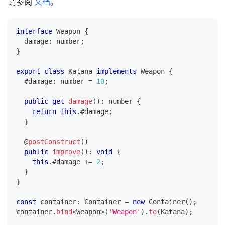
请参阅
文档
。
interface
Weapon
{
  damage
:
number
;
}
export
class
Katana
implements
Weapon
{
  #damage
:
number
=
10
;
public
get
damage
(
)
:
number
{
return
this
.
#damage
;
}
@
postConstruct
(
)
public
improve
(
)
:
void
{
this
.
#damage 
+=
2
;
}
}
const
 container
:
 Container 
=
new
Container
(
)
;
container
.
bind
<
Weapon
>
(
'Weapon'
)
.
to
(
Katana
)
;