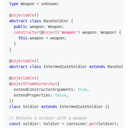
type
Weapon
=
unknown
;
@
injectable
(
)
abstract
class
BaseSoldier
{
public
 weapon
:
 Weapon
;
constructor
(
@
inject
(
'Weapon'
)
 weapon
:
 Weapon
)
{
this
.
weapon 
=
 weapon
;
}
}
@
injectable
(
)
abstract
class
IntermediateSoldier
extends
BaseSoldi
@
injectable
(
)
@
injectFromHierarchy
(
{
  extendConstructorArguments
:
true
,
  extendProperties
:
false
,
}
)
class
Soldier
extends
IntermediateSoldier
{
}
// Returns a soldier with a weapon
const
 soldier
:
 Soldier 
=
 container
.
get
(
Soldier
)
;