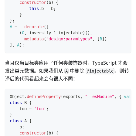
constructor
(
b
)
{
this
.
b
=
 b
;
}
}
;
A
=
__decorate
(
[
(
0
,
 inversify_1
.
injectable
)
(
)
,
__metadata
(
"design:paramtypes"
,
[
B
]
)
]
,
A
)
;
当且仅当目标类应用了任何类装饰器时，TypeScript 才会
发出类元数据。如果我们从
中删除
，则转
A
@injectable
译后的代码看起来会有很大不同：
Object
.
defineProperty
(
exports
,
"__esModule"
,
{
value
class
B
{
    foo 
=
'foo'
;
}
class
A
{
    b
;
constructor
(
b
)
{