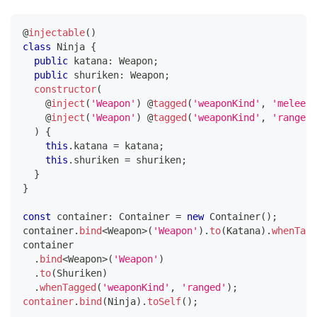
@
injectable
(
)
class
Ninja
{
public
 katana
:
 Weapon
;
public
 shuriken
:
 Weapon
;
constructor
(
@
inject
(
'Weapon'
)
@
tagged
(
'weaponKind'
,
'melee'
)
@
inject
(
'Weapon'
)
@
tagged
(
'weaponKind'
,
'ranged'
)
{
this
.
katana 
=
 katana
;
this
.
shuriken 
=
 shuriken
;
}
}
const
 container
:
 Container 
=
new
Container
(
)
;
container
.
bind
<
Weapon
>
(
'Weapon'
)
.
to
(
Katana
)
.
whenTagg
container
.
bind
<
Weapon
>
(
'Weapon'
)
.
to
(
Shuriken
)
.
whenTagged
(
'weaponKind'
,
'ranged'
)
;
container
.
bind
(
Ninja
)
.
toSelf
(
)
;