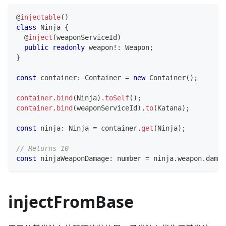
@
injectable
(
)
class
Ninja
{
@
inject
(
weaponServiceId
)
public
readonly
 weapon
!
:
 Weapon
;
}
const
 container
:
 Container 
=
new
Container
(
)
;
container
.
bind
(
Ninja
)
.
toSelf
(
)
;
container
.
bind
(
weaponServiceId
)
.
to
(
Katana
)
;
const
 ninja
:
 Ninja 
=
 container
.
get
(
Ninja
)
;
// Returns 10
const
 ninjaWeaponDamage
:
number
=
 ninja
.
weapon
.
damag
injectFromBase