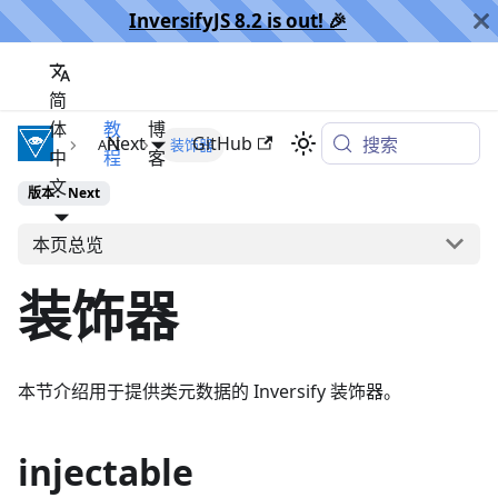
InversifyJS 8.2 is out! 🎉️
简
体
教
博
InversifyJS
Next
GitHub
搜索
API
装饰器
中
程
客
文
版本：Next
本页总览
装饰器
本节介绍用于提供类元数据的 Inversify 装饰器。
injectable