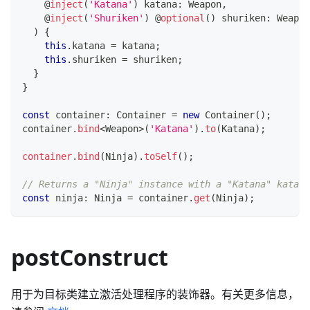
@
inject
(
'Katana'
)
 katana
:
 Weapon
,
@
inject
(
'Shuriken'
)
@
optional
(
)
 shuriken
:
 Weapon
)
{
this
.
katana 
=
 katana
;
this
.
shuriken 
=
 shuriken
;
}
}
const
 container
:
 Container 
=
new
Container
(
)
;
container
.
bind
<
Weapon
>
(
'Katana'
)
.
to
(
Katana
)
;
container
.
bind
(
Ninja
)
.
toSelf
(
)
;
// Returns a "Ninja" instance with a "Katana" katana
const
 ninja
:
 Ninja 
=
 container
.
get
(
Ninja
)
;
postConstruct
用于为目标类建立激活处理程序的装饰器。有关更多信息，