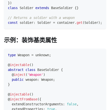
}
)
class
Soldier
extends
BaseSoldier
{
}
// Returns a soldier with a weapon
const
 soldier
:
 Soldier 
=
 container
.
get
(
Soldier
)
;
示例：装饰基类属性
type
Weapon
=
unknown
;
@
injectable
(
)
abstract
class
BaseSoldier
{
@
inject
(
'Weapon'
)
public
 weapon
:
 Weapon
;
}
@
injectable
(
)
@
injectFromBase
(
{
  extendConstructorArguments
:
false
,
  extendProperties
:
true
,