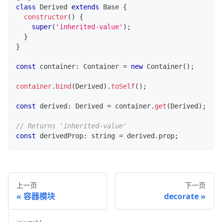
class
Derived
extends
Base
{
constructor
(
)
{
super
(
'inherited-value'
)
;
}
}
const
 container
:
 Container 
=
new
Container
(
)
;
container
.
bind
(
Derived
)
.
toSelf
(
)
;
const
 derived
:
 Derived 
=
 container
.
get
(
Derived
)
;
// Returns 'inherited-value'
const
 derivedProp
:
string
=
 derived
.
prop
;
上一页
下一页
容器模块
decorate