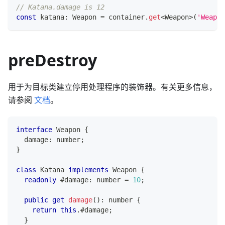
// Katana.damage is 12
const
 katana
:
 Weapon 
=
 container
.
get
<
Weapon
>
(
'Weapon
preDestroy
用于为目标类建立停用处理程序的装饰器。有关更多信息，
请参阅
文档
。
interface
Weapon
{
  damage
:
number
;
}
class
Katana
implements
Weapon
{
readonly
 #damage
:
number
=
10
;
public
get
damage
(
)
:
number
{
return
this
.
#damage
;
}