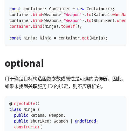
const
 container
:
 Container 
=
new
Container
(
)
;
container
.
bind
<
Weapon
>
(
'Weapon'
)
.
to
(
Katana
)
.
whenName
container
.
bind
<
Weapon
>
(
'Weapon'
)
.
to
(
Shuriken
)
.
whenNa
container
.
bind
(
Ninja
)
.
toSelf
(
)
;
const
 ninja
:
 Ninja 
=
 container
.
get
(
Ninja
)
;
optional
用于确定目标构造函数参数或属性是可选的装饰器，因此，
如果未找到关联服务 ID 的绑定，则不应解析它。
@
injectable
(
)
class
Ninja
{
public
 katana
:
 Weapon
;
public
 shuriken
:
 Weapon 
|
undefined
;
constructor
(