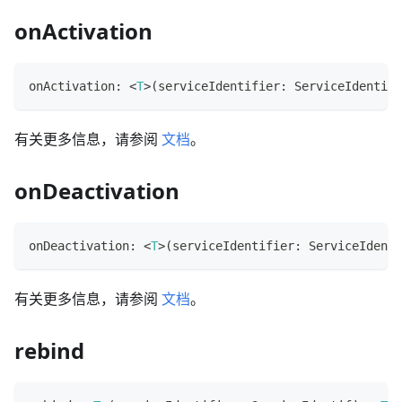
onActivation
onActivation
:
<
T
>
(
serviceIdentifier
:
 ServiceIdentifi
有关更多信息，请参阅
文档
。
onDeactivation
onDeactivation
:
<
T
>
(
serviceIdentifier
:
 ServiceIdenti
有关更多信息，请参阅
文档
。
rebind