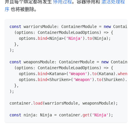
并且每个绑定都将发生
停用过程
。容器停用和
激活处理程
序
也将被删除。
const
 warriorsModule
:
 ContainerModule 
=
new
Containe
(
options
:
 ContainerModuleLoadOptions
)
=>
{
    options
.
bind
<
Ninja
>
(
'Ninja'
)
.
to
(
Ninja
)
;
}
,
)
;
const
 weaponsModule
:
 ContainerModule 
=
new
Container
(
options
:
 ContainerModuleLoadOptions
)
=>
{
    options
.
bind
<
Katana
>
(
'Weapon'
)
.
to
(
Katana
)
.
whenNa
    options
.
bind
<
Shuriken
>
(
'Weapon'
)
.
to
(
Shuriken
)
.
wh
}
,
)
;
container
.
load
(
warriorsModule
,
 weaponsModule
)
;
const
 ninja
:
 Ninja 
=
 container
.
get
(
'Ninja'
)
;