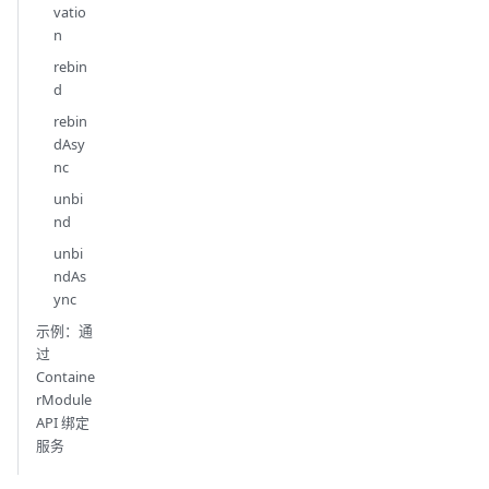
vatio
n
rebin
d
rebin
dAsy
nc
unbi
nd
unbi
ndAs
ync
示例：通
过
Containe
rModule
API 绑定
服务