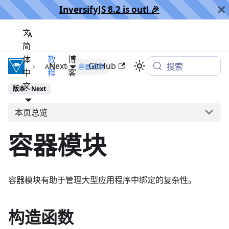
InversifyJS 8.2 is out! 🎉️
简
体
教
博
InversifyJS
Next
GitHub
搜索
API
容器模块
中
程
客
文
版本：Next
本页总览
容器模块
容器模块有助于管理大型应用程序中绑定的复杂性。
构造函数