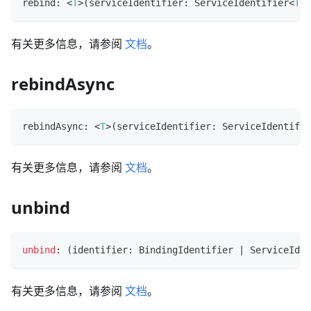
rebind
:
<
T
>
(
serviceIdentifier
:
 ServiceIdentifier
<
T
>
)
有关更多信息，请参阅
文档
。
rebindAsync
rebindAsync
:
<
T
>
(
serviceIdentifier
:
 ServiceIdentifie
有关更多信息，请参阅
文档
。
unbind
unbind
:
(
identifier
:
 BindingIdentifier 
|
 ServiceIden
有关更多信息，请参阅
文档
。