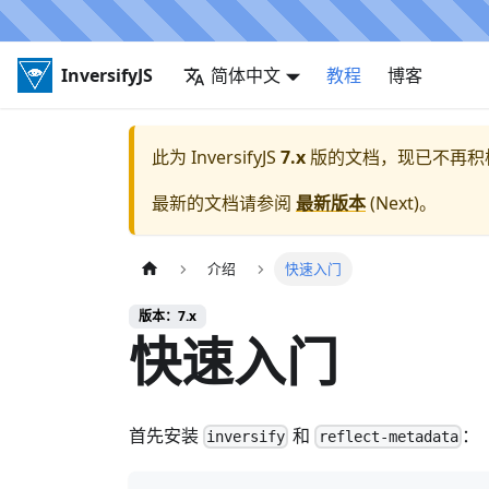
InversifyJS
简体中文
教程
博客
此为
InversifyJS
7.x
版的文档，现已不再积
最新的文档请参阅
最新版本
(
Next
)。
介绍
快速入门
版本：7.x
快速入门
首先安装
和
：
inversify
reflect-metadata