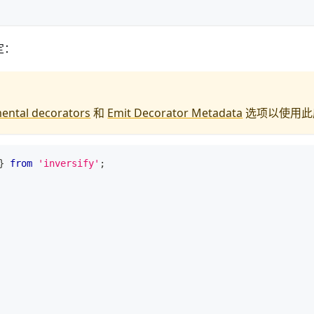
定：
ental decorators
和
Emit Decorator Metadata
选项以使用此
}
from
'inversify'
;