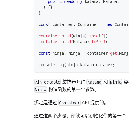
public
readonly
 katana
:
 Katana
,
)
{
}
}
const
 container
:
 Container 
=
new
Contai
container
.
bind
(
Ninja
)
.
toSelf
(
)
;
container
.
bind
(
Katana
)
.
toSelf
(
)
;
const
 ninja
:
 Ninja 
=
 container
.
get
(
Ninj
console
.
log
(
ninja
.
katana
.
damage
)
;
装饰器允许
和
类
@injectable
Katana
Ninja
构造函数的第一个参数。
Ninja
绑定是通过
API 提供的。
Container
通过这两个步骤，你就可以初始化你的第一个 nin