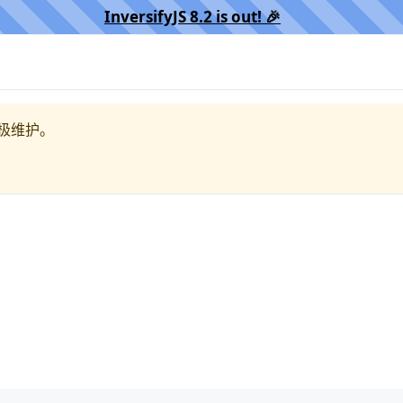
InversifyJS 8.2 is out! 🎉️
极维护。