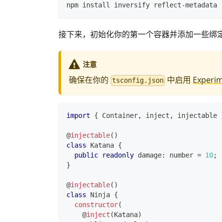
npm install inversify reflect-metadata
接下来，初始化你的第一个容器并添加一些绑
注意
确保在你的
中启用
Experim
tsconfig.json
import
{
 Container
,
 inject
,
 injectable 
@
injectable
(
)
class
Katana
{
public
readonly
 damage
:
number
=
10
;
}
@
injectable
(
)
class
Ninja
{
constructor
(
@
inject
(
Katana
)