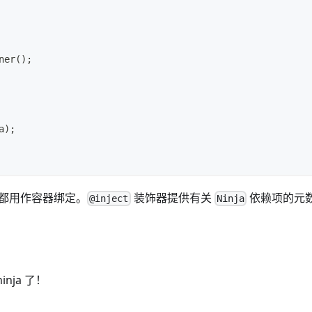
ner
(
)
;
a
)
;
都用作容器绑定。
装饰器提供有关
依赖项的元
@inject
Ninja
ja 了！