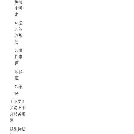
理每
个绑
定
4. 递
归依
赖规
划
5. 惰
性求
值
6. 验
证
7. 缓
存
上下文无
关与上下
文相关规
划
规划树结