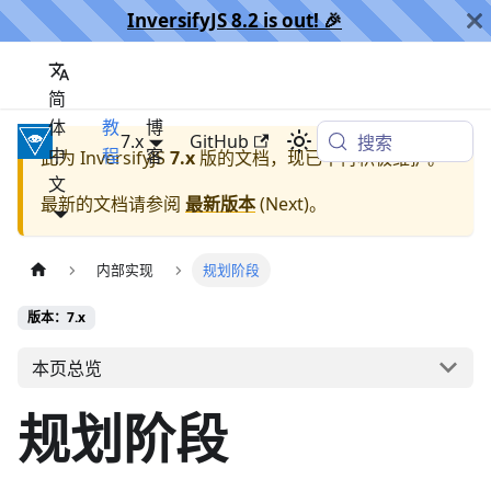
InversifyJS 8.2 is out! 🎉️
简
体
教
博
InversifyJS
7.x
GitHub
搜索
中
程
客
此为
InversifyJS
7.x
版的文档，现已不再积极维护。
文
最新的文档请参阅
最新版本
(
Next
)。
内部实现
规划阶段
版本：7.x
本页总览
规划阶段