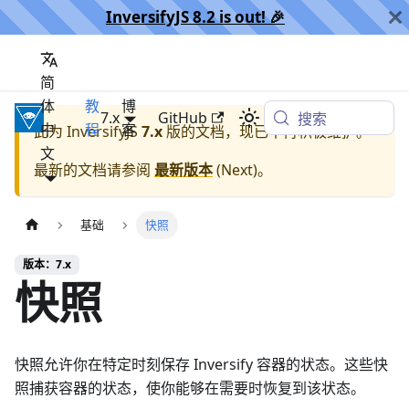
InversifyJS 8.2 is out! 🎉️
简
体
教
博
InversifyJS
7.x
GitHub
搜索
中
程
客
此为
InversifyJS
7.x
版的文档，现已不再积极维护。
文
最新的文档请参阅
最新版本
(
Next
)。
基础
快照
版本：7.x
快照
快照允许你在特定时刻保存 Inversify 容器的状态。这些快
照捕获容器的状态，使你能够在需要时恢复到该状态。