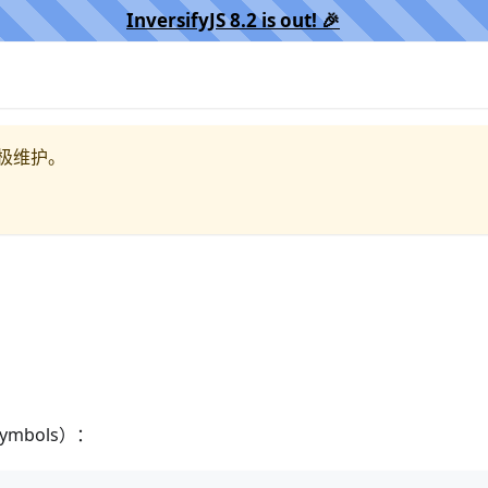
InversifyJS 8.2 is out! 🎉️
极维护。
bols）：