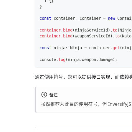
)
{
}
}
const
 container
:
 Container 
=
new
Contai
container
.
bind
(
ninjaServiceId
)
.
to
(
Ninja
container
.
bind
(
weaponServiceId
)
.
to
(
Kata
const
 ninja
:
 Ninja 
=
 container
.
get
(
ninj
console
.
log
(
ninja
.
weapon
.
damage
)
;
通过使用符号，您可以提供接口实现，而依赖
备注
虽然推荐为此目的使用符号，但 Inversi