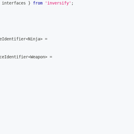
 interfaces 
}
from
'inversify'
;
eIdentifier
<
Ninja
>
=
ceIdentifier
<
Weapon
>
=