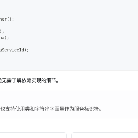
ner
(
)
;
)
;
na
)
;
aServiceId
)
;
类无需了解依赖实现的细节。
fyJS 也支持使用类和字符串字面量作为服务标识符。