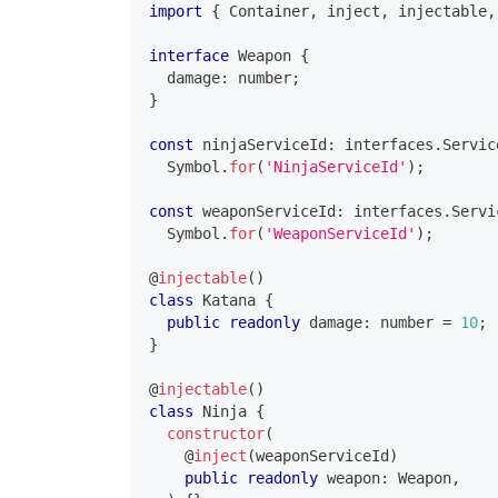
import
{
 Container
,
 inject
,
 injectable
,
interface
Weapon
{
  damage
:
number
;
}
const
 ninjaServiceId
:
 interfaces
.
Servic
  Symbol
.
for
(
'NinjaServiceId'
)
;
const
 weaponServiceId
:
 interfaces
.
Servi
  Symbol
.
for
(
'WeaponServiceId'
)
;
@
injectable
(
)
class
Katana
{
public
readonly
 damage
:
number
=
10
;
}
@
injectable
(
)
class
Ninja
{
constructor
(
@
inject
(
weaponServiceId
)
public
readonly
 weapon
:
 Weapon
,