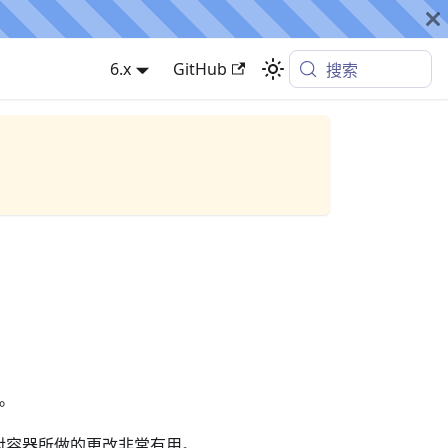
6.x
GitHub
搜索
态。
对容器所做的更改非常有用。