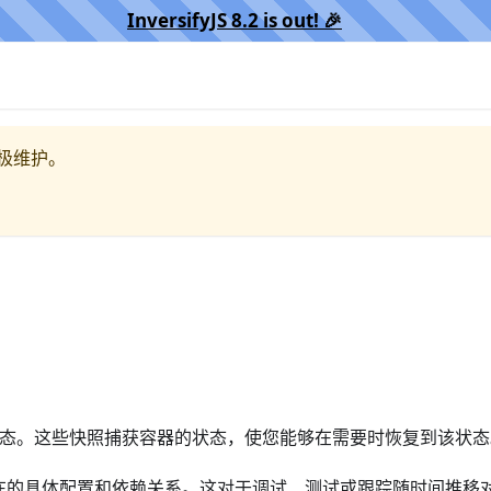
InversifyJS 8.2 is out! 🎉️
极维护。
容器的状态。这些快照捕获容器的状态，使您能够在需要时恢复到该状
在的具体配置和依赖关系。这对于调试、测试或跟踪随时间推移